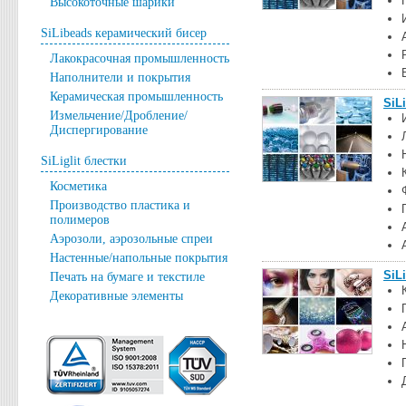
Высокоточные шарики
SiLibeads керамический бисер
Лакокрасочная промышленность
Наполнители и покрытия
Керамическая промышленность
SiL
Измельчение/Дробление/
Диспергирование
SiLiglit блестки
Косметика
Производство пластика и
полимеров
Аэрозоли, аэрозольные спреи
Настенные/напольные покрытия
SiLi
Печать на бумаге и текстиле
Декоративные элементы