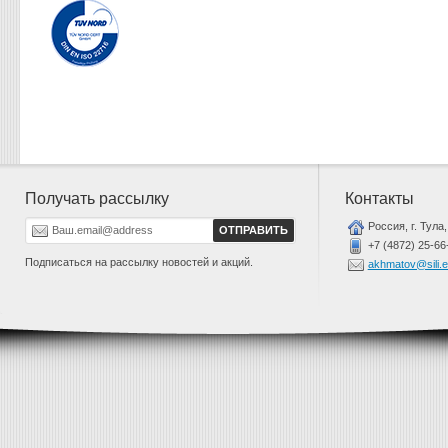
Получать рассылку
Контакты
Россия, г. Тула,
+7 (4872) 25-66
Подписаться на рассылку новостей и акций.
akhmatov@sili.