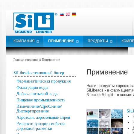
КОМПАНИЯ
ПРИМЕНЕНИЕ
ПРОДУКТЫ
КОМПЕ
Главная страница
:: Применение
Применение
SiLibeads стеклянный бисер
Фармацевтическая продукция
Наши продукты хорошо за
Фильтрация воды
SiLibeads - в фармацевти
Добыча питьевой воды
блестки SiLiglit - в косм
Пищевая промышленность
Измельчение/Дробление/
Диспергирование
SiL
Аэрозоли, аэрозольные спреи
Рефлектирующие свойства
дорожной разметки