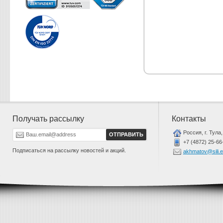
Получать рассылку
Контакты
Россия, г. Тула,
+7 (4872) 25-66
Подписаться на рассылку новостей и акций.
akhmatov@sili.