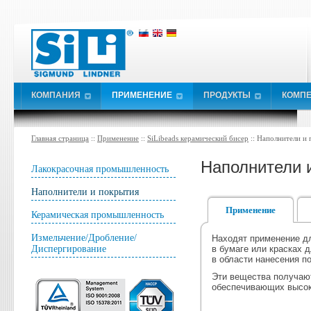
КОМПАНИЯ
ПРИМЕНЕНИЕ
ПРОДУКТЫ
КОМПЕ
Главная страница
::
Применение
::
SiLibeads керамический бисер
:: Наполнители и
Наполнители 
Лакокрасочная промышленность
Наполнители и покрытия
Применение
Керамическая промышленность
Измельчение/Дробление/
Находят применение дл
Диспергирование
в бумаге или красках 
в области нанесения п
Эти вещества получаю
обеспечивающих высок