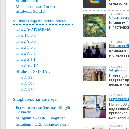
SiLibeads AIR
специализи
Микрошарики (бисер) -
SiLibeads SOLID
30.12.2014
Счастливого
SiLibeads керамический бисер
Компания "
и партнеро
Тип ZY-P PHARMA
Тип TC 9.5
Тип ZY 6.0
23.12.2014
Компания Si
Тип ZC 6.1
Компания
Тип ZA 5.3
и стеклян
Тип ZS 4.1
Тип ZSA 3.7
29.10.2014
SiLiglit и S
SiLibeads SPECIAL
В лице до
Тип А 99.3
впервые пр
Тип А 99.9
весьма ус
Тип А 92.0
10.10.2014
Результаты
SiLiglit блестки-глиттеры
Почти 700 
Косметические блестки SiLiglit
крупнейше
Cosmetic
привлекла 
компании и
SiLiglam NATURE Bioglitter
SiLiglam PURE Cosmetic тип P
09.10.2014