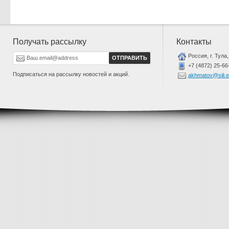
Получать рассылку
Контакты
Россия, г. Тула,
+7 (4872) 25-66
Подписаться на рассылку новостей и акций.
akhmatov@sili.