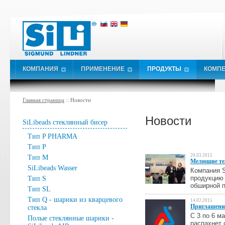
КОМПАНИЯ
ПРИМЕНЕНИЕ
ПРОДУКТЫ
КОМПЕ
Главная страница
:: Новости
Новости
SiLibeads стеклянный бисер
Тип P PHARMA
Тип P
20.03.2015
Тип M
Мелющие тел
SiLibeads Wasser
Компания S
продукцию 
Тип S
обширной 
Тип SL
Тип Q - шарики из кварцевого
14.02.2015
Приглашение
стекла
С 3 по 6 м
Полые стеклянные шарики -
распахнет 