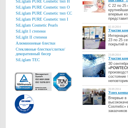
Выставка "
SiLiglam PURE Cosmetic тип H
С 22 по 25
SiLiglam PURE Cosmetic тип O
крупнейша
SiLiglam PURE Cosmetic тип СС
впервые к
представит
SiLiglam PURE Cosmetic тип I
SiLiglam Cosmetic Pearls
02.10.2014
Участие ком
SiLiglit I степени
Интернацио
SiLiglit II степени
23 по 25 с
Алюминиевые блестки
покрытий в
Стеклянные блестки/слитки/
декоративный бисер
23.09.2014
Участие ко
SiLiglam TEC
30 сентябр
«POWTECH
производст
состояние 
неповторим
20.09.2014
Успех компа
Впервые в 
высококаче
Cosmetic» 
заказчиков